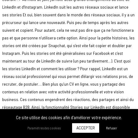
LinkedIn et d’Instagram. LinkedIn suit les autres réseaux sociaux et lance
ses stories Et oui, bien souvent dans le monde des réseaux sociaux, il y a un
précurseur qui lance une nouveauté. Puis peu de temps après les autres
suivent et copient. Pour autant, cela ne veut pas dire que ça ne fonctionnera
pas et que personne n’utilisera cette option. Ainsi pour la petite histoires, les
stories ont été créées par Snapchat, qui s’est vite fait copier et doubler par
Instagram. Puis les stories ont été généralisées sur Facebook et c’est
maintenant au tour de LinkedIn de suivre (un peu tardivement…). C’est quoi
les stories LinkedIn et comment les utiliser ? Pour rappel, LinkedIn est un
réseau social professionnel qui vous permet d’élargir vos relations pros, de
recruter, de postuler… Bien plus qu’un CV en ligne, vous y partagez des
contenus en relation avec votre activité professionnelle et votre vision
business. Ces contenus engendrent des réactions, des partages et ainsi du
réseautage B2B. Ainsi, la fonctionnalité Stories sur LinkedIn est disponible
depuis le mois de juin sur l’application mobile. Pour ceux qui auraient un train
Ce site utilise des cookies afin d'améliorer votre expérience.
(ou dix) de retard, les stories sont des vidéos et photos que l’on met en avant
ACCEPTER
Paramètres des cookies
Refuser
sur son profil, et qui restent visibles seulement 24h. Encore peu
perfectionnées et assez basiques sur LinkedIn, quelques éléments