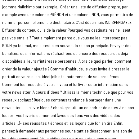
(comme Mailchimp par exemple). Créer une liste de diffusion propre, par
exemple avec une colonne PRÉNOM et une colonne NOM, vous permettra de
nommer personnellement le destinataire. C’est désormais INDISPENSABLE !
Diffuser du contenu qui a de la valeur Pourquoi vos destinataires ne lisent
pas vos emails ? Tout simplement parce que vous ne les intéressez pas !
BOUM ça fait mal, mais c’est bien souvent la raison principale. Envoyer des
banalités, des informations réchauffées ou encore des ressources déjà
disponibles ailleurs n’intéresse personnes. Alors de quoi parler, comment
créer de la valeur ajoutée ? Comme d’habitude, je vous invite à dresser le
portrait de votre client idéal (cible) et notamment de ses problèmes.
Comment les résoudre à votre niveau et lui livrer cette information dans
votre newsletter. A cours d’idées ? Utilisez la même technique que pour vos
réseaux sociaux ! Quelques contenus tendance à partager dans une
newsletter : – un livre blanc / ebook gratuit– un calendrier de dates à ne pas
louper– vos favoris du moment (avec des liens vers des vidéos, des
articles…)– ses réussites / échecs et les leçons que l’on en tire Enfin,
pensez à demander aux personnes souhaitant se désabonner la raison de
leur désabonnement. Vous obtiendrez alors de précieuses pistes