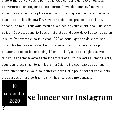
plateforme d’envoi vous le permet, je vous conseille de relever les taux
d’ouverture selon les jours et les heures d’envoi des emails. Ainsi votre
audience sera peut être plus réceptive un mardi qu’un mercredi. Et ouvrira
plus ses emails à 9h qu’à 14h. Si vous ne disposez pas de ces chiffres,
encore une fois, il faut vous mettre à la place de votre client idéal. Quelle est
sa journée type, quand lit-il ses emails et quand accorde-t-il du temps selon
le sujet. Par exemple, pour un email B2B on peut juger bon de le diffuser
durant les heures de travail. Ce qui ne serait pas forcément le cas pour
diffuser une sélection shopping. Là encore il n’y a pas de règle à suivre, il
faut vous adapter à votre secteur d’activité et surtout à votre audience. Voila,
vous connaissez maintenant les 5 ingrédients indispensables pour une
newsletter réussie. Vous souhaitez en savoir plus pour fidéliser vos clients
grâce à des emails pertinents ? –> n’hésitez pas à me contacter
10
septembre
Faut-il se lancer sur Instagram
2020
?