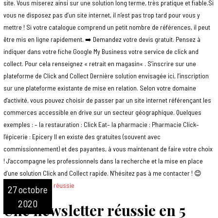
site. Vous miserez ainsi sur une solution long terme, très pratique et fiable.Si
vous ne disposez pas d’un site internet, il n’est pas trop tard pour vous y
mettre ! Si votre catalogue comprend un petit nombre de références, il peut
être mis en ligne rapidement. ➡️ Demandez votre devis gratuit. Pensez à
indiquer dans votre fiche Google My Business votre service de click and
collect. Pour cela renseignez « retrait en magasin« . S’inscrire sur une
plateforme de Click and Collect Dernière solution envisagée ici, l’inscription
sur une plateforme existante de mise en relation. Selon votre domaine
d’activité, vous pouvez choisir de passer par un site internet référençant les
commerces accessible en drive sur un secteur géographique. Quelques
exemples : – la restauration : Click Eat– la pharmacie : Pharmacie Click–
l’épicerie : Epicery Il en existe des gratuites (souvent avec
commissionnement) et des payantes, à vous maintenant de faire votre choix
! J’accompagne les professionnels dans la recherche et la mise en place
d’une solution Click and Collect rapide. N’hésitez pas à me contacter ! 😊
27 octobre
2020
Une newsletter réussie en 5