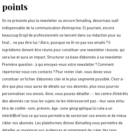
points
On ne présente plus la newsletter ou encore l’emailing, désormais outil
indispensable de la communication d’entreprise. Et pourtant, encore
beaucoup (trop) de professionnels se lancent dans sa rédaction pour au
final… ne pas être lus ! Alors, pourquoi ne lit-on pas vos emails ? 5
ingrédients doivent être réunis pour constituer une newsletter réussie, qui
sera lue et aura un impact. Structurer sa base d’abonnés à sa newsletter
Première question : à qui envoyez-vous votre newsletter ? Comment
répertoriez-vous ces contacts ? Pour rester clair, vous devez vous
constituer un fichier d’abonnés clair et le plus segmenté possible. C’est-à-
dire que plus vous aurez de détails sur vos abonnés, plus vous pourrez
personnaliser vos envois. Ainsi, vous pouvez détailler : – les centre d’intérêts
des abonnés car tous les sujets ne les intéresseront pas – leur sexe et/ou
titre de civilité– nom, prénom, âge– zone géographique (si cela a un
intérêt)Bref tout ce qui vous permettra de sectoriser vos envois et de mieux
cibler vos abonnés. Les plateformes d’envoi d’emailing vous permettre de
détailler au maximum vos audiences et notamment de créer des tags