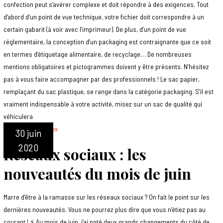
confection peut s’avérer complexe et doit répondre à des exigences. Tout
d’abord d’un point de vue technique, votre fichier doit correspondre à un
certain gabarit (à voir avec l’imprimeur). De plus, d’un point de vue
réglementaire, la conception d’un packaging est contraignante que ce soit
en termes d’étiquetage alimentaire, de recyclage… De nombreuses
mentions obligatoires et pictogrammes doivent y être présents. N’hésitez
pas à vous faire accompagner par des professionnels ! Le sac papier,
remplaçant du sac plastique, se range dans la catégorie packaging. S’il est
vraiment indispensable à votre activité, misez sur un sac de qualité qui
véhiculera
30 juin
2020
Réseaux sociaux : les
nouveautés du mois de juin
Marre d’être à la ramasse sur les réseaux sociaux ? On fait le point sur les
dernières nouveautés. Vous ne pourrez plus dire que vous n’étiez pas au
courant ! ⚡️ Au mois de juin, j’ai noté deux grands changements du côté de