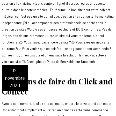
pour un site « vitrine » (sans vente en ligne), il y a des règles à respecter —
surtout dans le secteur médical. En résumé Un bon site pour votre cabinet
médical, ce n’est pas un site compliqué. C’est un site : Consultante marketing
indépendante, j’ai pu accompagner des professionnels de santé dans la
création de sites WordPress efficaces, évolutifs et 100% conformes. Pas de
jargon, pas de sur-promesse : juste un site qui vous ressemble, et qui
fonctionne. 👉 Vous n’avez pas encore de site ?👉 Vous avez un vieux site
qui rame ?👉 Vous voulez que ce soit fait… sans y passer des week-ends ?
Écrivez-moi, on en discute et on envisage la solution la mieux adaptée à
votre activité. 🚀 Crédit photo : Photo de Ben Kolde sur Unsplash
12
novembre
4 moyens de faire du Click and
2020
Collect
Avec le confinement, le click and collect ou encore le drive prend son essor.
Consistant tout simplement au retrait en point de vente d’une commande