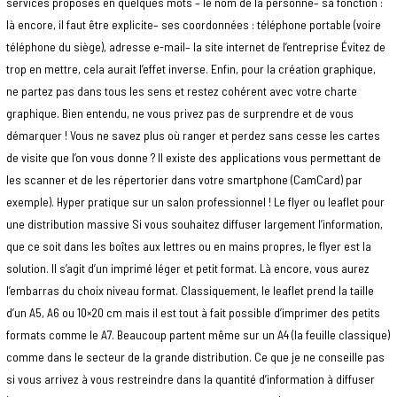
services proposés en quelques mots – le nom de la personne– sa fonction :
là encore, il faut être explicite– ses coordonnées : téléphone portable (voire
téléphone du siège), adresse e-mail– la site internet de l’entreprise Évitez de
trop en mettre, cela aurait l’effet inverse. Enfin, pour la création graphique,
ne partez pas dans tous les sens et restez cohérent avec votre charte
graphique. Bien entendu, ne vous privez pas de surprendre et de vous
démarquer ! Vous ne savez plus où ranger et perdez sans cesse les cartes
de visite que l’on vous donne ? Il existe des applications vous permettant de
les scanner et de les répertorier dans votre smartphone (CamCard) par
exemple). Hyper pratique sur un salon professionnel ! Le flyer ou leaflet pour
une distribution massive Si vous souhaitez diffuser largement l’information,
que ce soit dans les boîtes aux lettres ou en mains propres, le flyer est la
solution. Il s’agit d’un imprimé léger et petit format. Là encore, vous aurez
l’embarras du choix niveau format. Classiquement, le leaflet prend la taille
d’un A5, A6 ou 10×20 cm mais il est tout à fait possible d’imprimer des petits
formats comme le A7. Beaucoup partent même sur un A4 (la feuille classique)
comme dans le secteur de la grande distribution. Ce que je ne conseille pas
si vous arrivez à vous restreindre dans la quantité d’information à diffuser