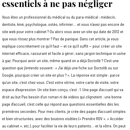
essentiels à ne pas négliger
Vous êtes un professionnel du médical ou du para-médical : médecin,
dentiste, kiné, psychologue, ostéo, infirmier… et vous n’avez pas encore de
site web pour votre cabinet ? Ou alors vous avez un site qui date de 2012 et
que vous n’osez plus montrer ? Pas de panique. Dans cet article, je vous
explique concrètement ce qu’il faut — et ce qu’il suffit — pour créer un site
internet efficace, rassurant et facile à gérer, sans jargon technique ni usine
à gaz. Pourquoi avoir un site, même quand on a déjà Doctolib ? C’est une
question que j’entends souvent : « J’ai déjà une fiche sur Doctolib ou sur
Google, pourquoi créer un site en plus ? ». La réponse est simple : parce
qu’un site, c’est chez vous. C’est votre vitrine, votre carte de visite, votre
espace d’expression. Un site bien conçu, c’est : 1. Une page d’accueil qui va
droit au but Pas besoin d’un roman ni de vidéos qui clignotent : une bonne
page d’accueil, c’est celle qui répond aux questions essentielles dès les
premières secondes. Pour mes clients, je crée des pages d’accueil simples
et bien structurées, avec des boutons visibles (« Prendre RDV », « Accéder
au cabinet », etc.), pour faciliter la vie de leurs patients… et la vôtre. On peut