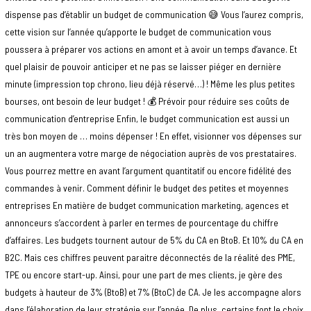
dispense pas d’établir un budget de communication 😅 Vous l’aurez compris,
cette vision sur l’année qu’apporte le budget de communication vous
poussera à préparer vos actions en amont et à avoir un temps d’avance. Et
quel plaisir de pouvoir anticiper et ne pas se laisser piéger en dernière
minute (impression top chrono, lieu déjà réservé…) ! Même les plus petites
bourses, ont besoin de leur budget ! 💰 Prévoir pour réduire ses coûts de
communication d’entreprise Enfin, le budget communication est aussi un
très bon moyen de … moins dépenser ! En effet, visionner vos dépenses sur
un an augmentera votre marge de négociation auprès de vos prestataires.
Vous pourrez mettre en avant l’argument quantitatif ou encore fidélité des
commandes à venir. Comment définir le budget des petites et moyennes
entreprises En matière de budget communication marketing, agences et
annonceurs s’accordent à parler en termes de pourcentage du chiffre
d’affaires. Les budgets tournent autour de 5% du CA en BtoB. Et 10% du CA en
B2C. Mais ces chiffres peuvent paraitre déconnectés de la réalité des PME,
TPE ou encore start-up. Ainsi, pour une part de mes clients, je gère des
budgets à hauteur de 3% (BtoB) et 7% (BtoC) de CA. Je les accompagne alors
dans l’élaboration de leur stratégie sur l’année. De plus, certains font le choix