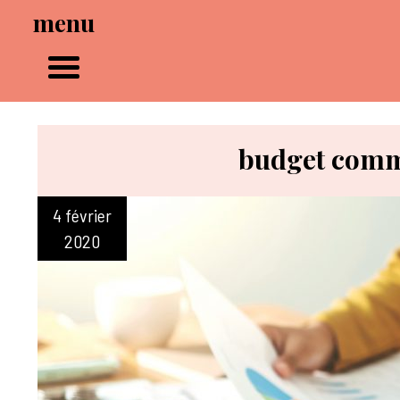
menu
budget comm
4 février
2020