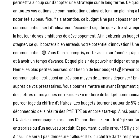
permettra à coup sûr d’adopter une stratégie sur le long terme. Ce qu’on
an toutes vos actions de communication et ainsi obtenir un planning à l
notoriété au beau fixe. Mais attention, ce budget à ne pas dépasser s
communication sert d’indicateur : l’excédent signifie que votre strat
la hauteur de vos ambitions de développement. Afin d’obtenir un budget
stagner, ce qui boostera bien entendu votre potentiel d’innovation ! U
communication 😅 Vous l’aurez compris, cette vision sur l’année qu’a
et à avoir un temps d’avance. Et quel plaisir de pouvoir anticiper et ne 
Même les plus petites bourses, ont besoin de leur budget ! 💰 Prévoir 
communication est aussi un très bon moyen de … moins dépenser ! En 
auprès de vos prestataires. Vous pourrez mettre en avant l’argument q
des petites et moyennes entreprises En matière de budget communicat
pourcentage du chiffre d’affaires. Les budgets tournent autour de 5% 
déconnectés de la réalité des PME, TPE ou encore start-up. Ainsi, pour
CA. Je les accompagne alors dans l’élaboration de leur stratégie sur l’a
entreprise ou d’un nouveau produit. Et pourtant, quelle erreur ! S’il y a b
Ainsi, il ne serait pas démesuré d’allouer 10% du chiffre d’affaires prév