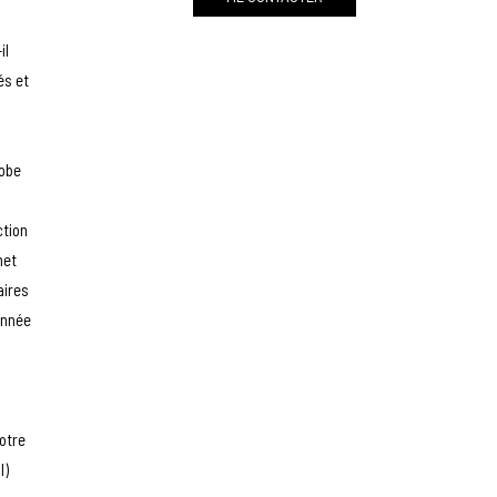
il
és et
lobe
ction
net
aires
année
votre
I)