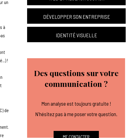
ur un
DÉVELOPPER SON ENTREPRISE
s à
IDENTITÉ VISUELLE
pas
ont
é…) !
Des questions sur votre
on
communication ?
t
Mon analyse est toujours gratuite !
C) de
N'hésitez pas à me poser votre question.
ement.
fre
ME CONTACTER