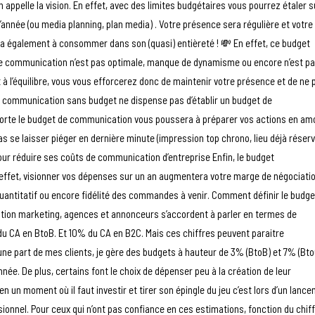
 appelle la vision. En effet, avec des limites budgétaires vous pourrez étaler s
’année (ou media planning, plan media) . Votre présence sera régulière et votre
era également à consommer dans son (quasi) entièreté ! 💸 En effet, ce budget
égie communication n’est pas optimale, manque de dynamisme ou encore n’est pa
 à l’équilibre, vous vous efforcerez donc de maintenir votre présence et de ne 
ne communication sans budget ne dispense pas d’établir un budget de
pporte le budget de communication vous poussera à préparer vos actions en am
pas se laisser piéger en dernière minute (impression top chrono, lieu déjà réserv
pour réduire ses coûts de communication d’entreprise Enfin, le budget
effet, visionner vos dépenses sur un an augmentera votre marge de négociati
uantitatif ou encore fidélité des commandes à venir. Comment définir le budge
ion marketing, agences et annonceurs s’accordent à parler en termes de
du CA en BtoB. Et 10% du CA en B2C. Mais ces chiffres peuvent paraitre
 une part de mes clients, je gère des budgets à hauteur de 3% (BtoB) et 7% (Bto
nnée. De plus, certains font le choix de dépenser peu à la création de leur
ien un moment où il faut investir et tirer son épingle du jeu c’est lors d’un lanc
isionnel. Pour ceux qui n’ont pas confiance en ces estimations, fonction du chif