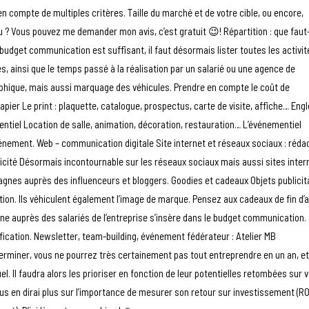
 en compte de multiples critères. Taille du marché et de votre cible, ou encore,
 ? Vous pouvez me demander mon avis, c’est gratuit 😉! Répartition : que faut-
udget communication est suffisant, il faut désormais lister toutes les activit
es, ainsi que le temps passé à la réalisation par un salarié ou une agence de
phique, mais aussi marquage des véhicules. Prendre en compte le coût de
er Le print : plaquette, catalogue, prospectus, carte de visite, affiche… Eng
ntiel Location de salle, animation, décoration, restauration… L’événementiel
ement. Web – communication digitale Site internet et réseaux sociaux : réda
licité Désormais incontournable sur les réseaux sociaux mais aussi sites inter
gnes auprès des influenceurs et bloggers. Goodies et cadeaux Objets publicit
tion. Ils véhiculent également l’image de marque. Pensez aux cadeaux de fin d’
ne auprès des salariés de l’entreprise s’insère dans le budget communication.
ification. Newsletter, team-building, événement fédérateur : Atelier MB
terminer, vous ne pourrez très certainement pas tout entreprendre en un an, et
. Il faudra alors les prioriser en fonction de leur potentielles retombées sur 
us en dirai plus sur l’importance de mesurer son retour sur investissement (RO