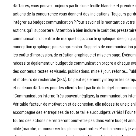
d’affaires, vous pouvez toujours partir d’une feuille blanche et prendre
actions de la concurrence vous donnent des indications. Toujours perdu
intégrer au budget communication ? Pour savoir si le montant de votre b
actions qu’il supportera. Attention à bien inclure le coût des prestatair
communication. Identité de marque Logo, charte graphique, design gra
conception graphique, pose, impression. Supports de communication papi
les coûts d’impression, de création graphique et mise en page. Événeme
nécessite également un budget de communication propre à chaque évén
des contenus textes et visuels, publications, mise à jour, refonte… Pub
et moteurs de recherche (SEA). On peut également y intégrer les campa
et cadeaux d’affaires pour les clients font partie du budget communica
! Communication interne Très souvent négligée, la communication inter
Véritable facteur de motivation et de cohésion, elle nécessite une plan
accompagne des entreprises de toute taille aux budgets variés ! Pour 
toutes ces actions ne rentreront peut-être pas dans votre budget annuel
cible (marché) et conserver les plus impactantes. Prochainement, je vo