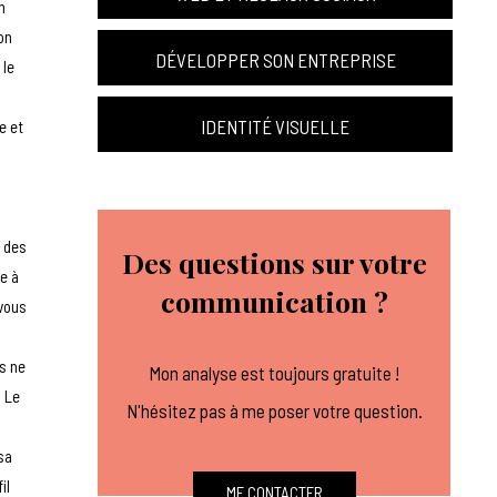
n
on
DÉVELOPPER SON ENTREPRISE
 le
IDENTITÉ VISUELLE
e et
a des
Des questions sur votre
re à
communication ?
 vous
is ne
Mon analyse est toujours gratuite !
. Le
N'hésitez pas à me poser votre question.
 sa
il
ME CONTACTER