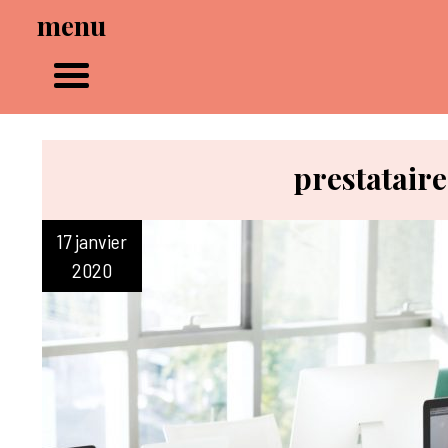
menu
prestatair
17 janvier
2020