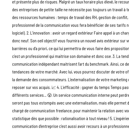
et présente plus de risques. Malgré un taux horaire plus élevé, le reco
des entreprises de petite taille ne nécessite pas toujours un travail à 
des ressources humaines : temps de travail des RH, gestion de conflit
professionnel de la communication vous fera bénéficier de ses tarifs n
logiciel). 2. L’innovation : avoir un regard extérieur Faire appel à un
donc neuf. Son oeil objectif vous fournira un nouvel avis extérieur sur v
barrières ou d’a priori, ce qui lui permettra de vous faire des proposit
c’est un professionnel qui maitrise son domaine et donc ose. 3. La ten
communication indépendant maitrisent l’art du benchmark. Ainsi, ce der
tendances de votre marché. Avec lui, vous pourrez discuter de votre offr
la demande des consommateurs. L’externalisation de votre marketing dy
reposer sur vos acquis. 📈 4. L’efficacité : gagner du temps Temps pass
différents services… 😤. Un service communication interne peut perdre e
seront pas tous estompés avec une externalisation, mais elle permet d
chargé de communication freelance, pour maintenir la relation avec vous
statistique dès que possible : rationalisation à tout niveau ! 5. L’expéri
communication d’entreprise c’est aussi avoir recours à un professionne