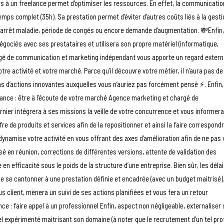
urs à un freelance permet d’optimiser les ressources. En effet, la communicatio
temps complet (35h). Sa prestation permet d’éviter d’autres coûts liés à la gesti
, arrêt maladie, période de congés ou encore demande d’augmentation. 💸Enfin,
égociés avec ses prestataires et utilisera son propre matériel (informatique,
 chargé de communication et marketing indépendant vous apporte un regard extern
otre activité et votre marché. Parce qu’il découvre votre métier, il n’aura pas de
ions d’actions innovantes auxquelles vous n’auriez pas forcément pensé ⚡️. Enfin,
dance : être à l’écoute de votre marché Agence marketing et chargé de
nier intégrera à ses missions la veille de votre concurrence et vous informer
e de produits et services afin de la repositionner et ainsi la faire correspond
namise votre activité en vous offrant des axes d’amélioration afin de ne pas
é en réunion, corrections de différentes versions, attente de validation des
n efficacité sous le poids de la structure d’une entreprise. Bien sûr, les déla
e se cantonner à une prestation définie et encadrée (avec un budget maitrisé)
 client, mènera un suivi de ses actions planifiées et vous fera un retour
ence : faire appel à un professionnel Enfin, aspect non négligeable, externaliser
l expérimenté maitrisant son domaine (à noter que le recrutement d’un tel prof