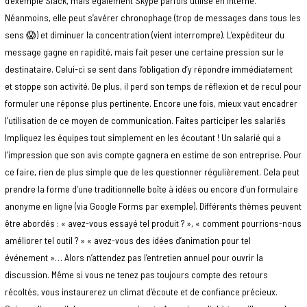
d’exemple Slack, mais également Skype parfois utilisé en interne.
Néanmoins, elle peut s’avérer chronophage (trop de messages dans tous les
sens 😱) et diminuer la concentration (vient interrompre). L’expéditeur du
message gagne en rapidité, mais fait peser une certaine pression sur le
destinataire. Celui-ci se sent dans l’obligation d’y répondre immédiatement
et stoppe son activité. De plus, il perd son temps de réflexion et de recul pour
formuler une réponse plus pertinente. Encore une fois, mieux vaut encadrer
l’utilisation de ce moyen de communication. Faites participer les salariés
Impliquez les équipes tout simplement en les écoutant ! Un salarié qui a
l’impression que son avis compte gagnera en estime de son entreprise. Pour
ce faire, rien de plus simple que de les questionner régulièrement. Cela peut
prendre la forme d’une traditionnelle boîte à idées ou encore d’un formulaire
anonyme en ligne (via Google Forms par exemple). Différents thèmes peuvent
être abordés : « avez-vous essayé tel produit ? », « comment pourrions-nous
améliorer tel outil ? » « avez-vous des idées d’animation pour tel
événement »… Alors n’attendez pas l’entretien annuel pour ouvrir la
discussion. Même si vous ne tenez pas toujours compte des retours
récoltés, vous instaurerez un climat d’écoute et de confiance précieux.