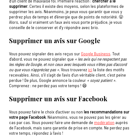
d’un client de mauvaise foi. Première réaction :
chercher à le
supprimer
. Certes il existe des moyens, selon les plateformes de
supprimer les avis. Néanmoins, je peux vous garantir que vous y
perdrez plus de temps et d’énergie que de points de notoriété. 😤
Alors, sauf si vraiment un faux avis vous porte préjudice, je vous
conseille de le conserver et d’y répondre avec brio.
Supprimer un avis sur Google
Vous pouvez signaler des avis reçus sur
Google Business
. Tout
d’abord, vous ne pouvez signaler que
« les avis qui ne respectent pas
les règles de Google, et non ceux avec lesquels vous n’êtes pas d’accord
ou que vous n’appréciez pas ».
Vous trouverez
ici
la liste des motifs
recevables. Ainsi, s’il s’agit de l’avis d’un véritable client, c’est peine
perdue ! De plus, Google annonce la couleur
« soyez patient »
.
Comprenez : ne perdez pas votre temps ! 😆
Supprimer un avis sur Facebook
Vous pouvez faire le choix d’activer ou non
les recommandations sur
votre page Facebook
. Néanmoins, vous ne pouvez pas les gérer au
cas par cas. Vous pouvez faire une demande de
modération
auprès
de Facebook, mais sans garantie de prise en compte. Ne perdez pas
votre temps, répondez à l’avis !