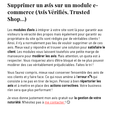
Supprimer un avis sur un module e-
commerce (Avis Vérifiés, Trusted
Shop…)
Les
modules d’avis
à intégrer à votre site sont là pour garantir aux
visiteurs la véracité des propos mais également pour garantir au
propriétaire du site qu’ils sont rédigés par de véritables clients !
Ainsi, il n’y a normalement pas lieu de vouloir supprimer un de ces
avis. Mieux vaut y répondre et trouver une solution pour
satisfaire le
client
. Les modules vous laissent toutefois une petite marge de
manoeuvre pour
modérer les avis
. Mais attention, un quota est à
respecter. Vous risqueriez alors d’être bloqué et de ne plus pouvoir
modérer des cas véritablement préjudiciables. Faites le tri !
Vous l’aurez compris, mieux vaut conserver l’ensemble des avis de
vos clients et y faire face. Ce qui nous amène à l’
erreur n°4
qui
consiste à ne pas en tirer de leçon. Pensez à bien
répertorier les
avis
et à mettre en place des
actions correctives
. Votre business
n’en sera que plus performant !
Je vous donne justement mon avis gratuit sur
la gestion de votre
notoriété
. N’hésitez pas à
me contacter
! 😏