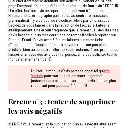
Quel chef d’entreprise débutant son activité ou venant d’ouvrir sa
page Facebook n’a jamais été tenté de rédiger de
faux avis
? ERREUR
! En effet, les faux avis se repèrent bien souvent très facilement.
Phrase cliché, orthographe parfaite ou au contraire massacre
grammatical, il y a de quoi se ridiculiser. Alors par pitié, si vous
décidez de vous lancer dans la rédaction de faux avis, faites-le
intelligemment. Une erreur fréquente que je remarque : des dizaines
d’avis laissés sur un très court laps de temps (faciles à repérer sur
Google). Et oui, 10 avis avec 5 étoiles laissés sur votre fiche
d’établissement Google le 10 mars ne vous rendront pas plus
crédible
, bien au contraire ! Alors si vous réclamez à vos proches de
laisser en masse des avis positifs, pensez à ne pas solliciter tout le
monde en même temps. 😉
Utiliser un module d’avis professionnel tel qu’
Avis
Vérifié
s
pour votre site e-commerce garantit
justement aux clients de véritables avis. Quoi de plus
rassurant pour pousser à l’achat ?!
Erreur n°3 : tenter de supprimer
les avis négatifs
ALERTE ! Vous remarquez la publication d’un avis négatif ahurissant