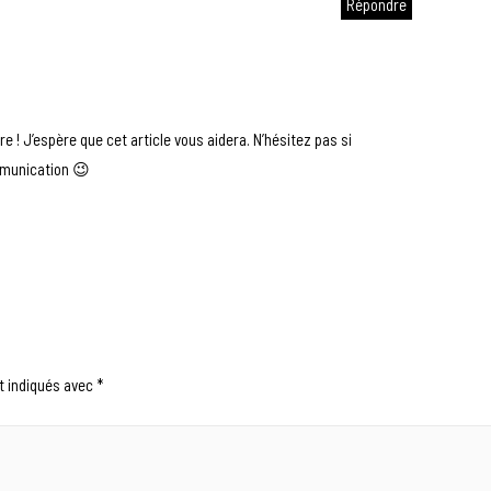
Répondre
 ! J’espère que cet article vous aidera. N’hésitez pas si
mmunication 😉
t indiqués avec
*