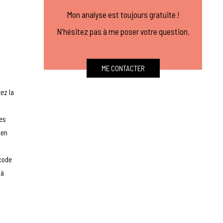
Mon analyse est toujours gratuite !
N'hésitez pas à me poser votre question.
ME CONTACTER
tez la
des
 en
 code
 à