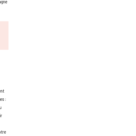
agne
ent
es :
u
ir
otre