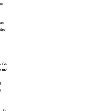
our
pas
ites
t. Vos
isité
t
u
effet,