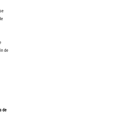
sse
de
e
in de
us de