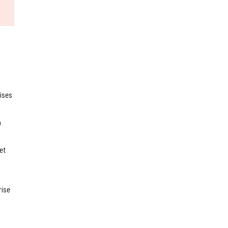
rises
à
et
rise