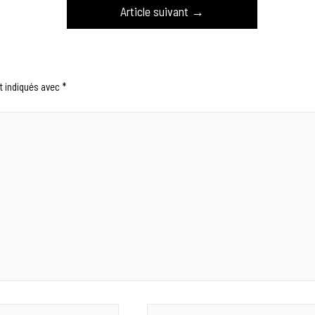
Article suivant
→
t indiqués avec
*