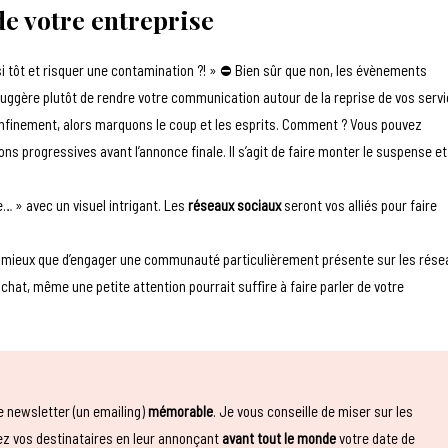
de votre entreprise
 tôt et risquer une contamination ?! » ⛔️ Bien sûr que non, les évènements
suggère plutôt de rendre votre communication autour de la reprise de vos serv
confinement, alors marquons le coup et les esprits. Comment ? Vous pouvez
s progressives avant l’annonce finale. Il s’agit de faire monter le suspense et
 » avec un visuel intrigant. Les
réseaux sociaux
seront vos alliés pour faire
e mieux que d’engager une communauté particulièrement présente sur les rése
chat, même une petite attention pourrait suffire à faire parler de votre
ne newsletter (un emailing)
mémorable
. Je vous conseille de miser sur les
utez vos destinataires en leur annonçant
avant tout le monde
votre date de