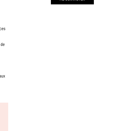
ices
 de
aux